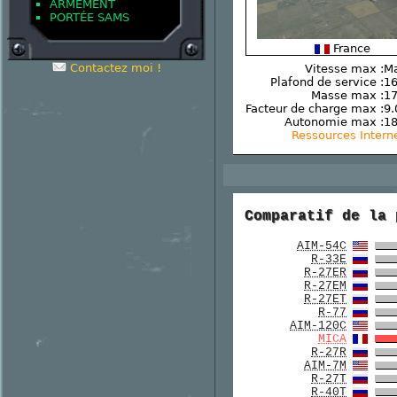
ARMEMENT
PORTÉE SAMS
France
Contactez moi !
Vitesse max :
Ma
Plafond de service :
16
Masse max :
17
Facteur de charge max :
9.
Autonomie max :
1
Ressources Intern
Comparatif de la 
AIM-54C
R-33E
R-27ER
R-27EM
R-27ET
R-77
AIM-120C
MICA
R-27R
AIM-7M
R-27T
R-40T