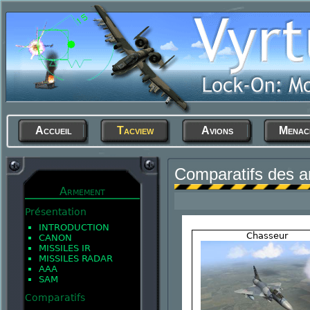
Accueil
Tacview
Avions
Menac
Comparatifs des 
Armement
Présentation
INTRODUCTION
Chasseur
CANON
MISSILES IR
MISSILES RADAR
AAA
SAM
Comparatifs