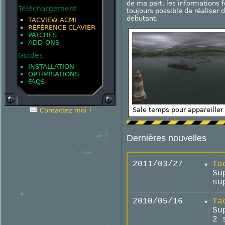
de ma part, les informations f
Téléchargement
toujours possible de réaliser 
débutant.
TACVIEW ACMI
RÉFÉRENCE CLAVIER
PATCHES
ADD-ONS
Guides
INSTALLATION
OPTIMISATIONS
FAQS
Sale temps pour appareiller 
Contactez moi !
Dernières nouvelles
2011/03/27
Ta
Su
su
2010/05/16
Ta
Su
2 