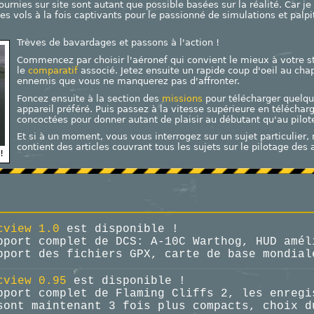
ournies sur site sont autant que possible basées sur la réalité. Car je
des vols à la fois captivants pour le passionné de simulations et palpi
Trèves de bavardages et passons à l'action !
Commencez par choisir l'aéronef qui convient le mieux à votre s
le
comparatif
associé. Jetez ensuite un rapide coup d'oeil au cha
ennemis que vous ne manquerez pas d'affronter.
Foncez ensuite à la section des
missions
pour télécharger quelqu
appareil préféré. Puis passez à la vitesse supérieure en téléchar
concoctées pour donner autant de plaisir au débutant qu'au pilot
Et si à un moment, vous vous interrogez sur un sujet particulier, 
contient des articles couvrant tous les sujets sur le pilotage d
!
cview 1.0
est disponible !
pport complet de DCS: A-10C Warthog, HUD amél
pport des fichiers GPX, carte de base mondial
cview 0.95
est disponible !
pport complet de Flaming Cliffs 2, les enregi
sont maintenant 3 fois plus compacts, choix d