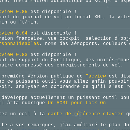
bre, installation automatique du script d'exp
cview 0.85
est disponible !
port du journal de vol au format XML, la vite
min ou ft/min.
cview 0.84
est disponible !
rsion française, vue cockpit, sélection d'ob
rsonnalisables
, noms des aéroports, couleurs 
cview 0.83
est disponible !
out du support du Cyrillique, des unités Impé
naire compressé des enregistrements de vol.
 première version publique de
Tacview
est dis
ec ce puissant outil vous allez enfin pouvoir
voir, analyser et comprendre ce qu'il s'est r
 développe actuellement un puissant outil pou
il à la rubrique
Un ACMI pour Lock-On
tez un oeil à la
carte de référence clavier
qu
ite à vos remarques, j'ai amélioré le plan du