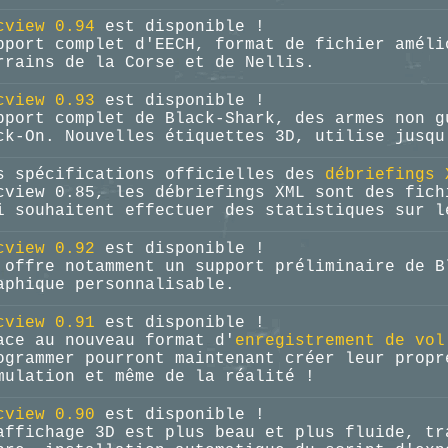
cview 0.94
est disponible !
pport complet d'EECH, format de fichier améli
rrains de la Corse et de Nellis.
cview 0.93
est disponible !
pport complet de Black-Shark, des armes non g
ck-On. Nouvelles étiquettes 3D, utilise jusqu
s spécifications officielles des
débriefings 
cview 0.85, les débriefings XML sont des fich
i souhaitent effectuer des statistiques sur l
cview 0.92
est disponible !
 offre notamment un support préliminaire de B
aphique personnalisable.
cview 0.91
est disponible !
ace au nouveau format d'
enregistrement de vol
ogrammer pourront maintenant créer leur propr
mulation et même de la réalité !
cview 0.90
est disponible !
affichage 3D est plus beau et plus fluide, tr