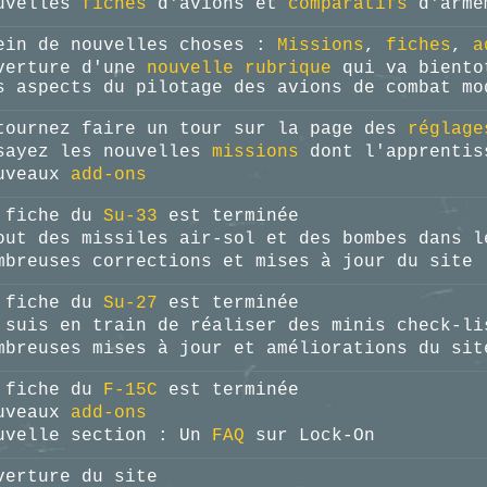
uvelles
fiches
d'avions et
comparatifs
d'arme
ein de nouvelles choses :
Missions
,
fiches
,
a
verture d'une
nouvelle rubrique
qui va bientot
s aspects du pilotage des avions de combat mo
tournez faire un tour sur la page des
réglage
sayez les nouvelles
missions
dont l'apprentis
uveaux
add-ons
 fiche du
Su-33
est terminée
out des missiles air-sol et des bombes dans 
mbreuses corrections et mises à jour du site
 fiche du
Su-27
est terminée
 suis en train de réaliser des minis check-l
mbreuses mises à jour et améliorations du sit
 fiche du
F-15C
est terminée
uveaux
add-ons
uvelle section : Un
FAQ
sur Lock-On
verture du site