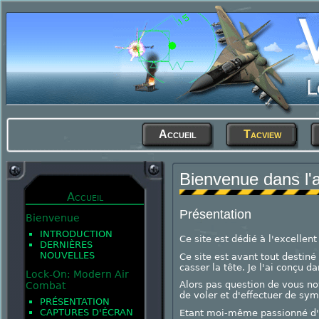
Accueil
Tacview
Bienvenue dans l'a
Accueil
Présentation
Bienvenue
INTRODUCTION
Ce site est dédié à l'excellen
DERNIÈRES
NOUVELLES
Ce site est avant tout destiné
casser la tête. Je l'ai conçu d
Lock-On: Modern Air
Alors pas question de vous no
Combat
de voler et d'effectuer de sy
PRÉSENTATION
CAPTURES D'ÉCRAN
Etant moi-même passionné d'a