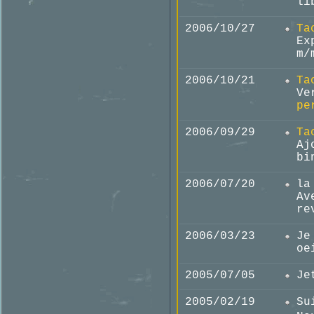
li
2006/10/27
Ta
Ex
m/
2006/10/21
Ta
Ve
pe
2006/09/29
Ta
Aj
bi
2006/07/20
la
Av
re
2006/03/23
Je
oe
2005/07/05
Je
2005/02/19
Su