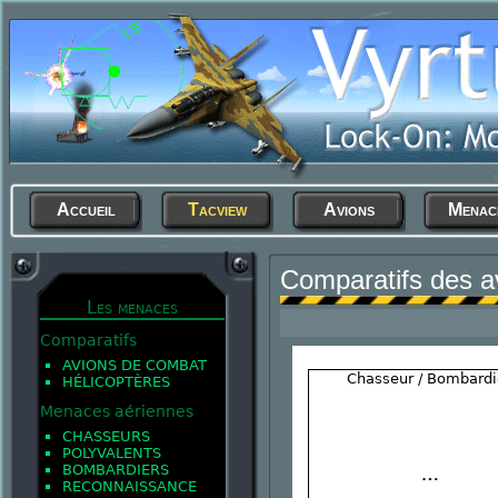
Accueil
Tacview
Avions
Menac
Comparatifs des a
Les menaces
Comparatifs
AVIONS DE COMBAT
Chasseur / Bombardi
HÉLICOPTÈRES
Menaces aériennes
CHASSEURS
POLYVALENTS
BOMBARDIERS
RECONNAISSANCE