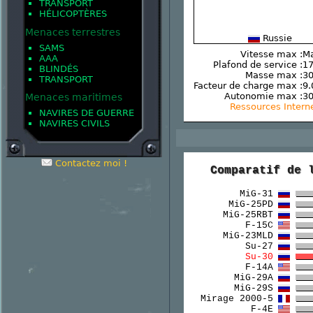
TRANSPORT
HÉLICOPTÈRES
Menaces terrestres
Russie
SAMS
Vitesse max :
Ma
AAA
Plafond de service :
17
BLINDÉS
Masse max :
30
TRANSPORT
Facteur de charge max :
9.
Autonomie max :
3
Menaces maritimes
Ressources Intern
NAVIRES DE GUERRE
NAVIRES CIVILS
Contactez moi !
Comparatif de 
MiG-31
MiG-25PD
MiG-25RBT
F-15C
MiG-23MLD
Su-27
Su-30
F-14A
MiG-29A
MiG-29S
Mirage 2000-5
F-4E