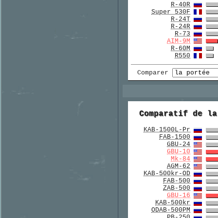
R-40R
Super 530F
R-24T
R-24R
R-73
AIM-9M
R-60M
R550
Comparer
Comparatif de la
KAB-1500L-Pr
FAB-1500
GBU-24
GBU-10
Mk-84
AGM-62
KAB-500kr-OD
FAB-500
ZAB-500
GBU-16
KAB-500kr
ODAB-500PM
PB-250