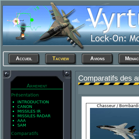
Accueil
Tacview
Avions
Menac
Comparatifs des 
Armement
Présentation
INTRODUCTION
Chasseur / Bombardi
CANON
MISSILES IR
MISSILES RADAR
AAA
SAM
Comparatifs