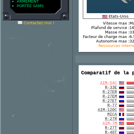
ARMEMENT
PORTÉE SAMS
Etats-Unis
Contactez moi !
Vitesse max :
Ma
Plafond de service :
16
Masse max :
33
Facteur de charge max :
6.
Autonomie max :
3
Ressources Intern
Comparatif de la 
AIM-54C
R-33E
R-27ER
R-27EM
R-27ET
R-77
AIM-120C
MICA
R-27R
AIM-7M
R-27T
R-40T