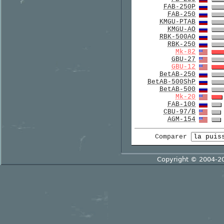
FAB-250P
FAB-250
KMGU-PTAB
KMGU-AO
RBK-500AO
RBK-250
Mk-82
GBU-27
GBU-12
BetAB-250
BetAB-500ShP
BetAB-500
Mk-20
FAB-100
CBU-97/B
AGM-154
Comparer
Copyright © 2004-2