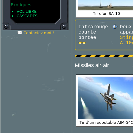
Exotiques
VOL LIBRE
Tir d'un SA-10
CASCADES
Infrarouge
Deux
courte
appa
Contactez moi !
portée
Stin
A-10
Missiles air-air
Tir d'un redoutable AIM-54