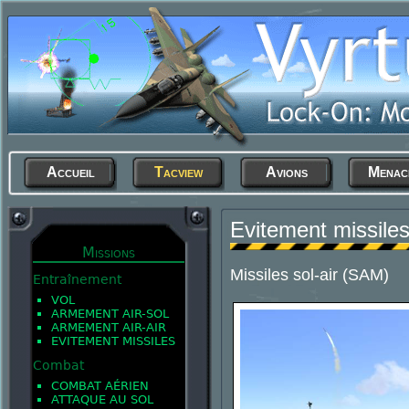
Accueil
Tacview
Avions
Menac
Evitement missile
Missions
Missiles sol-air (SAM)
Entraînement
VOL
ARMEMENT AIR-SOL
ARMEMENT AIR-AIR
EVITEMENT MISSILES
Combat
COMBAT AÉRIEN
ATTAQUE AU SOL