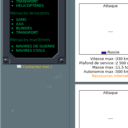
TRANSPORT
HÉLICOPTÈRES
Attaque
Menaces terrestres
SAMS
AAA
BLINDÉS
TRANSPORT
Menaces maritimes
NAVIRES DE GUERRE
NAVIRES CIVILS
Russie
Vitesse max :
330 k
Plafond de service :
2 500
Contactez moi !
Masse max :
11.5 t
Autonomie max :
500 k
Ressources Interne
Attaque