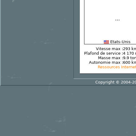
Etats-Unis
Vitesse max :
293 k
Plafond de service :
4 170
Masse max :
9.9 to
Autonomie max :
600 k
Ressources Interne
Copyright © 2004-2