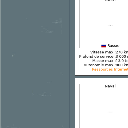
Russie
Vitesse max :
270 k
Plafond de service :
3 000
Masse max :
13.0 t
Autonomie max :
800 k
Ressources Interne
Naval