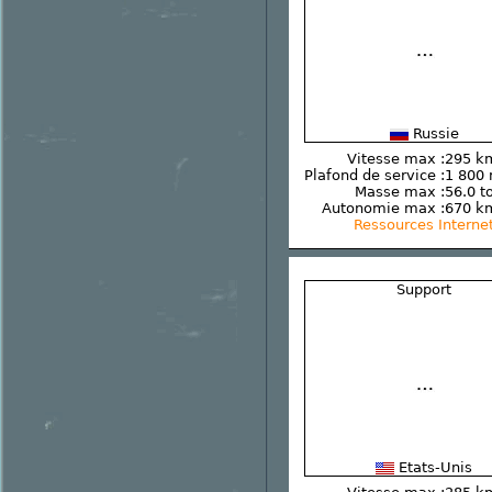
Russie
Vitesse max :
295 k
Plafond de service :
1 800
Masse max :
56.0 t
Autonomie max :
670 k
Ressources Interne
Support
Etats-Unis