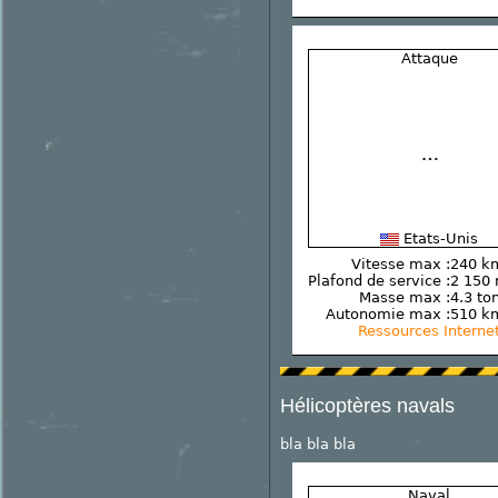
Attaque
Etats-Unis
Vitesse max :
240 k
Plafond de service :
2 150
Masse max :
4.3 to
Autonomie max :
510 k
Ressources Interne
Hélicoptères navals
bla bla bla
Naval