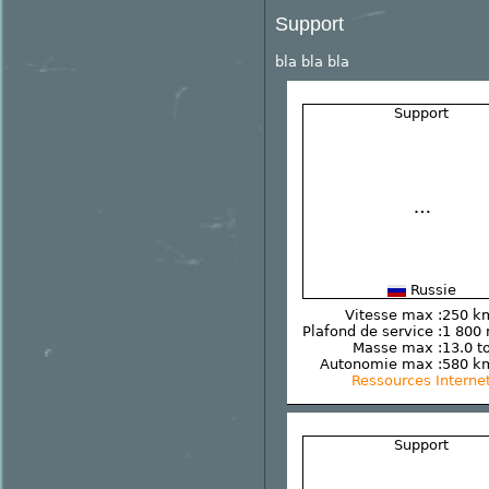
Support
bla bla bla
Support
Russie
Vitesse max :
250 k
Plafond de service :
1 800
Masse max :
13.0 t
Autonomie max :
580 k
Ressources Interne
Support