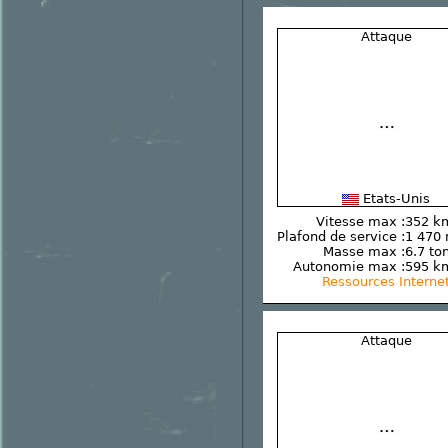
Attaque
Etats-Unis
Vitesse max :
352 k
Plafond de service :
1 470
Masse max :
6.7 to
Autonomie max :
595 k
Ressources Interne
Attaque