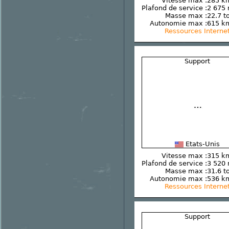
Vitesse max :
285 k
Plafond de service :
2 675
Masse max :
22.7 t
Autonomie max :
615 k
Ressources Interne
Support
Etats-Unis
Vitesse max :
315 k
Plafond de service :
3 520
Masse max :
31.6 t
Autonomie max :
536 k
Ressources Interne
Support