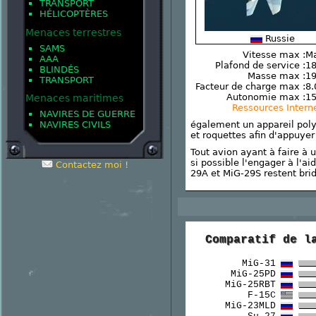
TRANSPORT
HÉLICOPTÈRES
Menaces terrestres
Russie
SAMS
Vitesse max :
Ma
AAA
Plafond de service :
18
BLINDÉS
Masse max :
19
TRANSPORT
Facteur de charge max :
8.
Autonomie max :
1
Menaces maritimes
Ressources Intern
NAVIRES DE GUERRE
également un appareil poly
NAVIRES CIVILS
et roquettes afin d'appuyer
Tout avion ayant à faire à
si possible l'engager à l'a
Contactez moi !
29A et MiG-29S restent bri
Comparatif de l
MiG-31
MiG-25PD
MiG-25RBT
F-15C
MiG-23MLD