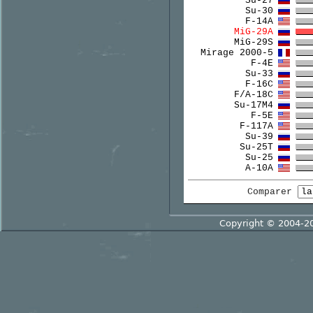
Su-27
Su-30
F-14A
MiG-29A
MiG-29S
Mirage 2000-5
F-4E
Su-33
F-16C
F/A-18C
Su-17M4
F-5E
F-117A
Su-39
Su-25T
Su-25
A-10A
Comparer
Copyright © 2004-2