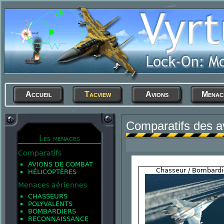
Accueil
Tacview
Avions
Menac
Comparatifs des a
Les menaces
Comparatifs
AVIONS DE COMBAT
Chasseur / Bombardi
HÉLICOPTÈRES
Menaces aériennes
CHASSEURS
POLYVALENTS
BOMBARDIERS
RECONNAISSANCE