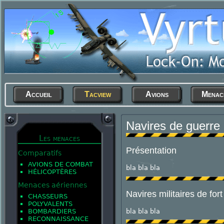
Accueil
Tacview
Avions
Menac
Navires de guerre
Les menaces
Présentation
Comparatifs
AVIONS DE COMBAT
bla bla bla
HÉLICOPTÈRES
Menaces aériennes
Navires militaires de for
CHASSEURS
POLYVALENTS
bla bla bla
BOMBARDIERS
RECONNAISSANCE