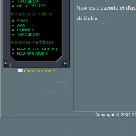
TRANSPORT
HÉLICOPTÈRES
Navires d'escorte et d'a
Menaces terrestres
bla bla bla
SAMS
AAA
BLINDÉS
TRANSPORT
Menaces maritimes
NAVIRES DE GUERRE
NAVIRES CIVILS
Contactez moi !
Copyright © 2004-2