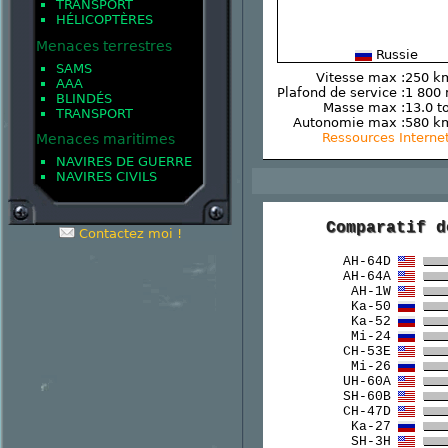
TRANSPORT
HÉLICOPTÈRES
Menaces terrestres
Russie
SAMS
Vitesse max :
250 k
AAA
Plafond de service :
1 800
BLINDÉS
Masse max :
13.0 t
TRANSPORT
Autonomie max :
580 k
Ressources Interne
Menaces maritimes
NAVIRES DE GUERRE
NAVIRES CIVILS
Comparatif d
Contactez moi !
AH-64D
AH-64A
AH-1W
Ka-50
Ka-52
Mi-24
CH-53E
Mi-26
UH-60A
SH-60B
CH-47D
Ka-27
SH-3H