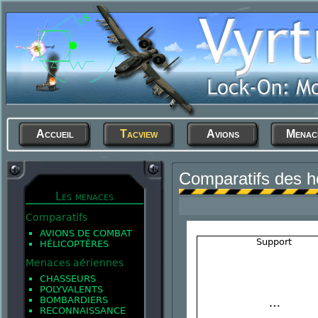
Accueil
Tacview
Avions
Menac
Comparatifs des h
Les menaces
Comparatifs
AVIONS DE COMBAT
Support
HÉLICOPTÈRES
Menaces aériennes
CHASSEURS
POLYVALENTS
BOMBARDIERS
RECONNAISSANCE