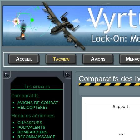
Accueil
Tacview
Avions
Menac
Comparatifs des h
Les menaces
Comparatifs
AVIONS DE COMBAT
Support
HÉLICOPTÈRES
Menaces aériennes
CHASSEURS
POLYVALENTS
BOMBARDIERS
RECONNAISSANCE