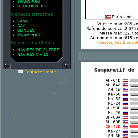
TRANSPORT
HÉLICOPTÈRES
Menaces terrestres
Etats-Unis
SAMS
Vitesse max :
285 k
AAA
Plafond de service :
2 675
BLINDÉS
Masse max :
22.7 t
TRANSPORT
Autonomie max :
615 k
Ressources Interne
Menaces maritimes
NAVIRES DE GUERRE
NAVIRES CIVILS
Comparatif de 
Contactez moi !
AH-64D
AH-64A
AH-1W
Ka-50
Ka-52
Mi-24
CH-53E
Mi-26
UH-60A
SH-60B
CH-47D
Ka-27
SH-3H