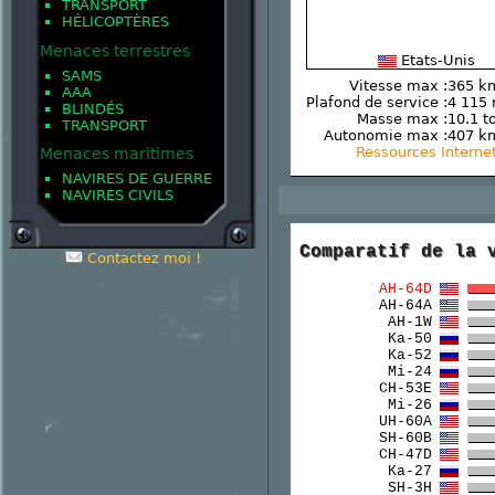
TRANSPORT
HÉLICOPTÈRES
Menaces terrestres
Etats-Unis
SAMS
Vitesse max :
365 k
AAA
Plafond de service :
4 115
BLINDÉS
Masse max :
10.1 t
TRANSPORT
Autonomie max :
407 k
Ressources Interne
Menaces maritimes
NAVIRES DE GUERRE
NAVIRES CIVILS
Comparatif de la 
Contactez moi !
AH-64D
AH-64A
AH-1W
Ka-50
Ka-52
Mi-24
CH-53E
Mi-26
UH-60A
SH-60B
CH-47D
Ka-27
SH-3H