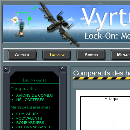
Accueil
Tacview
Avions
Menac
Comparatifs des h
Les menaces
Comparatifs
AVIONS DE COMBAT
Attaque
HÉLICOPTÈRES
Menaces aériennes
CHASSEURS
POLYVALENTS
BOMBARDIERS
RECONNAISSANCE