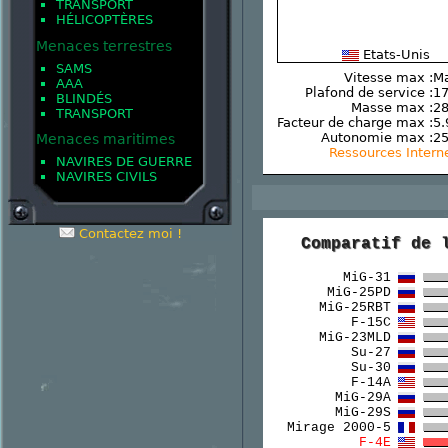
TRANSPORT
HÉLICOPTÈRES
Menaces terrestres
Etats-Unis
SAMS
Vitesse max :
Ma
AAA
Plafond de service :
17
BLINDÉS
Masse max :
28
TRANSPORT
Facteur de charge max :
5.
Autonomie max :
2
Menaces maritimes
Ressources Intern
NAVIRES DE GUERRE
NAVIRES CIVILS
Contactez moi !
Comparatif de 
MiG-31
MiG-25PD
MiG-25RBT
F-15C
MiG-23MLD
Su-27
Su-30
F-14A
MiG-29A
MiG-29S
Mirage 2000-5
F-4E