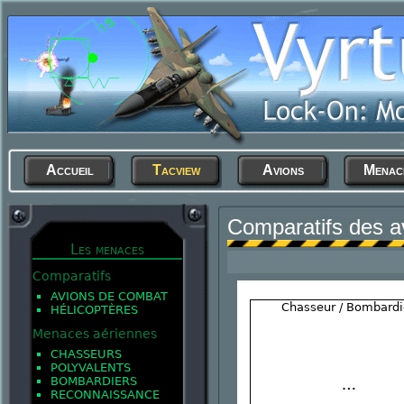
Accueil
Tacview
Avions
Menac
Comparatifs des a
Les menaces
Comparatifs
AVIONS DE COMBAT
Chasseur / Bombardi
HÉLICOPTÈRES
Menaces aériennes
CHASSEURS
POLYVALENTS
BOMBARDIERS
RECONNAISSANCE