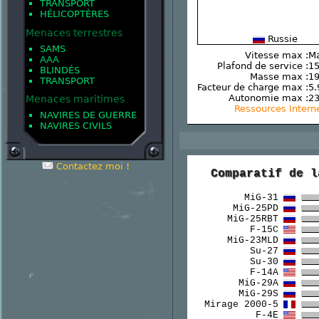
TRANSPORT
HÉLICOPTÈRES
Menaces terrestres
Russie
SAMS
Vitesse max :
Ma
AAA
Plafond de service :
15
BLINDÉS
Masse max :
19
TRANSPORT
Facteur de charge max :
5.
Autonomie max :
2
Menaces maritimes
Ressources Intern
NAVIRES DE GUERRE
NAVIRES CIVILS
Contactez moi !
Comparatif de l
MiG-31
MiG-25PD
MiG-25RBT
F-15C
MiG-23MLD
Su-27
Su-30
F-14A
MiG-29A
MiG-29S
Mirage 2000-5
F-4E