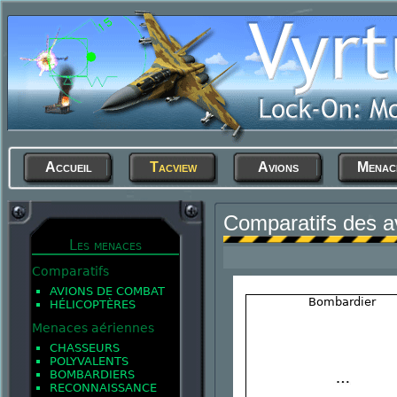
Accueil
Tacview
Avions
Menac
Comparatifs des a
Les menaces
Comparatifs
AVIONS DE COMBAT
Bombardier
HÉLICOPTÈRES
Menaces aériennes
CHASSEURS
POLYVALENTS
BOMBARDIERS
RECONNAISSANCE