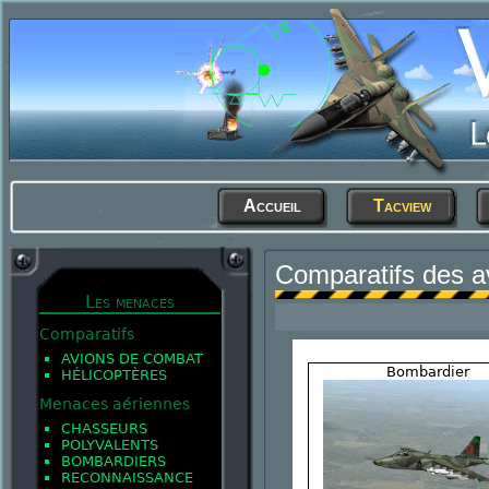
Accueil
Tacview
Comparatifs des a
Les menaces
Comparatifs
AVIONS DE COMBAT
Bombardier
HÉLICOPTÈRES
Menaces aériennes
CHASSEURS
POLYVALENTS
BOMBARDIERS
RECONNAISSANCE