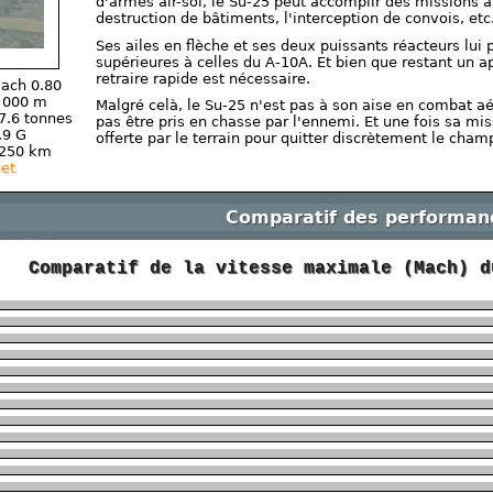
d'armes air-sol, le Su-25 peut accomplir des missions aus
destruction de bâtiments, l'interception de convois, etc
Ses ailes en flèche et ses deux puissants réacteurs lui
supérieures à celles du A-10A. Et bien que restant un a
retraire rapide est nécessaire.
ach 0.80
 000 m
Malgré celà, le Su-25 n'est pas à son aise en combat aé
7.6 tonnes
pas être pris en chasse par l'ennemi. Et une fois sa mis
.9 G
offerte par le terrain pour quitter discrètement le champ
250 km
net
Comparatif des performan
Comparatif de la vitesse maximale (Mach) 