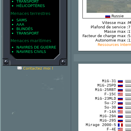
TRANSPORT
HÉLICOPTÈRES
Menaces terrestres
Russie
SAMS
Vitesse max :
M
AAA
Plafond de service :
7
BLINDÉS
Masse max :
1
TRANSPORT
Facteur de charge max :
5
Autonomie max :
1
Menaces maritimes
Ressources Inter
NAVIRES DE GUERRE
NAVIRES CIVILS
Contactez moi !
MiG-31
MiG-25PD
MiG-25RBT
F-15C
MiG-23MLD
Su-27
Su-30
F-14A
MiG-29A
MiG-29S
Mirage 2000-5
F-4E