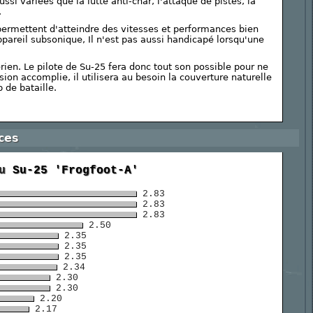
si variées que la lutte anti-char, l'attaque de pistes, la
.
 permettent d'atteindre des vitesses et performances bien
ppareil subsonique, Il n'est pas aussi handicapé lorsqu'une
rien. Le pilote de Su-25 fera donc tout son possible pour ne
sion accomplie, il utilisera au besoin la couverture naturelle
 de bataille.
ces
du
Su-25 'Frogfoot-A'
2.83
2.83
2.83
2.50
2.35
2.35
2.35
2.34
2.30
2.30
2.20
2.17