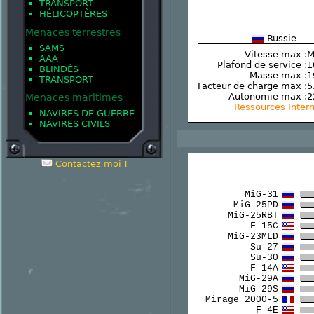
TRANSPORT
HÉLICOPTÈRES
Menaces terrestres
Russie
SAMS
Vitesse max :
M
AAA
Plafond de service :
1
BLINDÉS
Masse max :
1
TRANSPORT
Facteur de charge max :
5
Autonomie max :
2
Menaces maritimes
Ressources Inter
NAVIRES DE GUERRE
NAVIRES CIVILS
Contactez moi !
MiG-31
MiG-25PD
MiG-25RBT
F-15C
MiG-23MLD
Su-27
Su-30
F-14A
MiG-29A
MiG-29S
Mirage 2000-5
F-4E