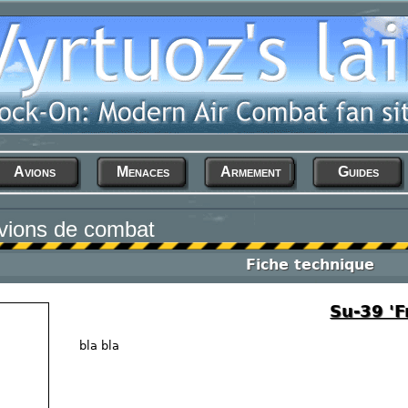
Avions
Menaces
Armement
Guides
vions de combat
Fiche technique
Su-39 'F
bla bla