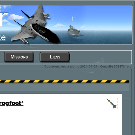
Missions
Liens
Document mis à jour le 2014-04-09 - Consulté 371873 fois
rogfoot'