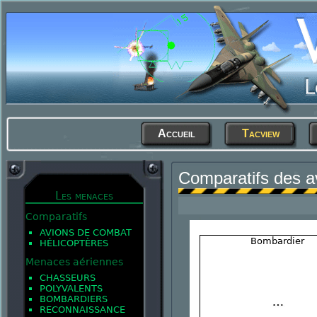
Accueil
Tacview
Comparatifs des a
Les menaces
Comparatifs
AVIONS DE COMBAT
Bombardier
HÉLICOPTÈRES
Menaces aériennes
CHASSEURS
POLYVALENTS
BOMBARDIERS
RECONNAISSANCE